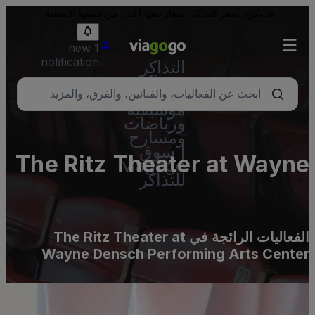
قد يكون سعر التذاكر المعاد بيعها أعلى من قيمتها الاسمية.
1 new
notification
التذاكر
- تذاكر
حفلات
موسيقية
ورياضات
ومسارح
| سوق
The Ritz Theater at Wayn
viagogo
للتذاكر
Densch Performing Art
Cente
الفعاليات الرائجة في The Ritz Theater at
Wayne Densch Performing Arts Cente