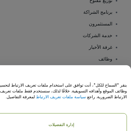
توزيع مفتوح
برنامج الشراكة
المستثمرون
خدمة الشركات
غرفة الأخبار
وظائف
هل لديك أسئلة؟
بنقر "السماح للكل"، أنت توافق على استخدام ملفات تعريف الارتباط لتحسي
وظائف الموقع وأهدافه التسويقية. خلافًا لذلك، سنستخدم فقط ملفات تعريف
مركز المساعدة / اتصل بنا
الارتباط الضرورية. راجع
سياسة ملفات تعريف الارتباط
لمعرفة التفاصيل.
إدارة التفضيلات
حقوق النشر © شركة فياجوجو المحدودة 2026
تفاصيل الشركة