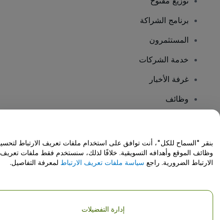
توزيع مفتوح
برنامج الشراكة
المستثمرون
خدمة الشركات
غرفة الأخبار
وظائف
هل لديك أسئلة؟
بنقر "السماح للكل"، أنت توافق على استخدام ملفات تعريف الارتباط لتحسي
وظائف الموقع وأهدافه التسويقية. خلافًا لذلك، سنستخدم فقط ملفات تعريف
مركز المساعدة / اتصل بنا
الارتباط الضرورية. راجع
سياسة ملفات تعريف الارتباط
لمعرفة التفاصيل.
إدارة التفضيلات
حقوق النشر © شركة فياجوجو المحدودة 2026
تفاصيل الشركة