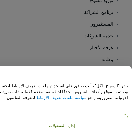
توزيع مفتوح
برنامج الشراكة
المستثمرون
خدمة الشركات
غرفة الأخبار
وظائف
هل لديك أسئلة؟
بنقر "السماح للكل"، أنت توافق على استخدام ملفات تعريف الارتباط لتحسي
وظائف الموقع وأهدافه التسويقية. خلافًا لذلك، سنستخدم فقط ملفات تعريف
مركز المساعدة / اتصل بنا
الارتباط الضرورية. راجع
سياسة ملفات تعريف الارتباط
لمعرفة التفاصيل.
إدارة التفضيلات
حقوق النشر © شركة فياجوجو المحدودة 2026
تفاصيل الشركة