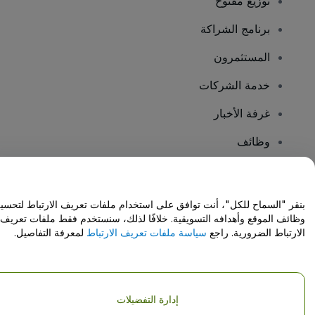
توزيع مفتوح
برنامج الشراكة
المستثمرون
خدمة الشركات
غرفة الأخبار
وظائف
هل لديك أسئلة؟
بنقر "السماح للكل"، أنت توافق على استخدام ملفات تعريف الارتباط لتحسي
وظائف الموقع وأهدافه التسويقية. خلافًا لذلك، سنستخدم فقط ملفات تعريف
مركز المساعدة / اتصل بنا
الارتباط الضرورية. راجع
سياسة ملفات تعريف الارتباط
لمعرفة التفاصيل.
إدارة التفضيلات
حقوق النشر © شركة فياجوجو المحدودة 2026
تفاصيل الشركة