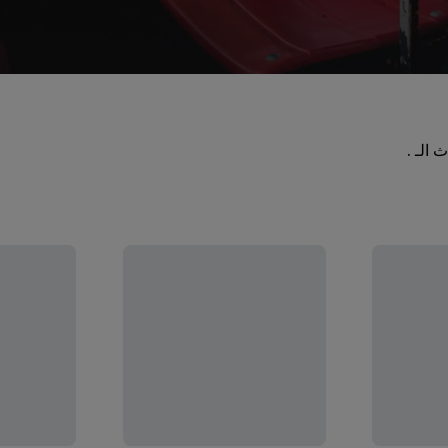
الـ .