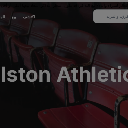
لم لشراء وإعادة بيع التذاكر. قد تكون أسعار التذاكر المعاد بيعها أعلى أو أقل 
اكتشف
بيع
الم
lston Athlet