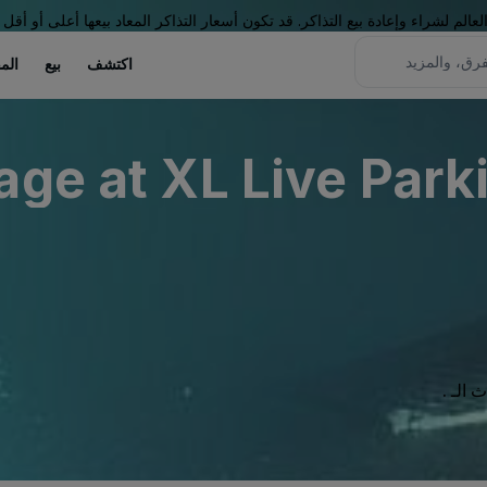
لم لشراء وإعادة بيع التذاكر. قد تكون أسعار التذاكر المعاد بيعها أعلى أو أقل 
اكتشف
بيع
الم
ge at XL Live Parki
الـ .