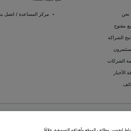
نحن
مركز المساعدة / اتصل بنا
يع مفتوح
امج الشراكة
ستثمرون
ة الشركات
ة الأخبار
ئف
سة ملفات تعريف الارتباط
و
سياسة خصوصية الجوال
ط لتحسين وظائف الموقع وأهدافه التسويقية. خلافًا