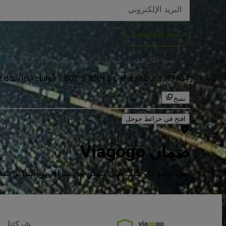
العنوان
الاكتروني
انضم إلى القائمة
من خلال تسجيل الدخول أو إنشاء حساب، فإنك توافق على
ا
801 S 10th St, Harrisburg, 17104, الولايات المتحدة الامريكية
-
Lots (InActive)
نسخ
افتح في خرائط جوجل
ضمان Viagogo
نحن ندعم كل طلب حتى تتمكن من شراء وبيع التذاكر بثقة كامل
شركتنا