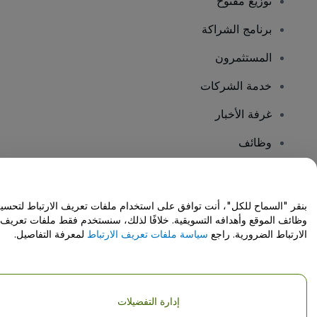
توزيع مفتوح
برنامج الشراكة
المستثمرون
خدمة الشركات
غرفة الأخبار
وظائف
هل لديك أسئلة؟
بنقر "السماح للكل"، أنت توافق على استخدام ملفات تعريف الارتباط لتحسي
وظائف الموقع وأهدافه التسويقية. خلافًا لذلك، سنستخدم فقط ملفات تعريف
مركز المساعدة / اتصل بنا
الارتباط الضرورية. راجع
سياسة ملفات تعريف الارتباط
لمعرفة التفاصيل.
إدارة التفضيلات
حقوق النشر © شركة فياجوجو المحدودة 2026
تفاصيل الشركة