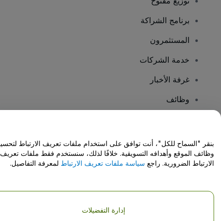
توزيع مفتوح
برنامج الشراكة
المستثمرون
خدمة الشركات
غرفة الأخبار
وظائف
هل لديك أسئلة؟
بنقر "السماح للكل"، أنت توافق على استخدام ملفات تعريف الارتباط لتحسي
وظائف الموقع وأهدافه التسويقية. خلافًا لذلك، سنستخدم فقط ملفات تعريف
مركز المساعدة / اتصل بنا
الارتباط الضرورية. راجع
سياسة ملفات تعريف الارتباط
لمعرفة التفاصيل.
إدارة التفضيلات
حقوق النشر © شركة فياجوجو المحدودة 2026
تفاصيل الشركة