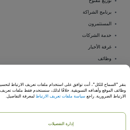
توزيع مفتوح
برنامج الشراكة
المستثمرون
خدمة الشركات
غرفة الأخبار
وظائف
هل لديك أسئلة؟
بنقر "السماح للكل"، أنت توافق على استخدام ملفات تعريف الارتباط لتحسي
وظائف الموقع وأهدافه التسويقية. خلافًا لذلك، سنستخدم فقط ملفات تعريف
مركز المساعدة / اتصل بنا
الارتباط الضرورية. راجع
سياسة ملفات تعريف الارتباط
لمعرفة التفاصيل.
إدارة التفضيلات
حقوق النشر © شركة فياجوجو المحدودة 2026
تفاصيل الشركة