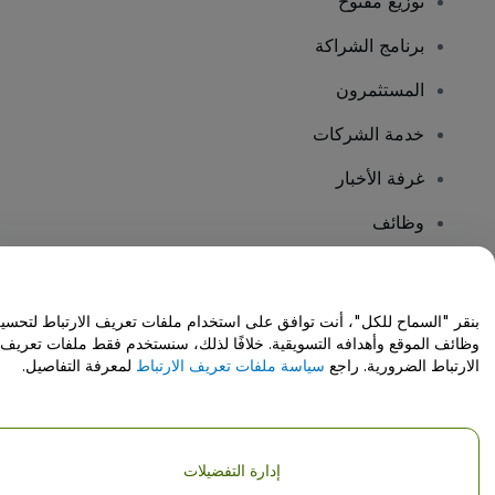
توزيع مفتوح
برنامج الشراكة
المستثمرون
خدمة الشركات
غرفة الأخبار
وظائف
هل لديك أسئلة؟
بنقر "السماح للكل"، أنت توافق على استخدام ملفات تعريف الارتباط لتحسي
وظائف الموقع وأهدافه التسويقية. خلافًا لذلك، سنستخدم فقط ملفات تعريف
مركز المساعدة / اتصل بنا
الارتباط الضرورية. راجع
سياسة ملفات تعريف الارتباط
لمعرفة التفاصيل.
إدارة التفضيلات
حقوق النشر © شركة فياجوجو المحدودة 2026
تفاصيل الشركة