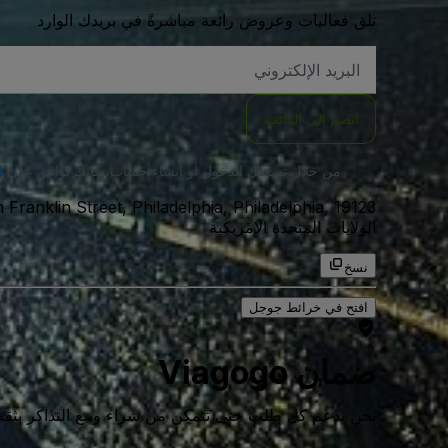
تلق فعاليات وعروض رائعة مباشرةً في بريدك الوارد
العنوان
الاكتروني
انضم إلى القائمة
من خلال تسجيل الدخول أو إنشاء حساب، فإنك توافق على
ا
الولايات المتحدة الامريكية
نسخ
افتح في خرائط جوجل
ضمان Viagogo
نحن ندعم كل طلب حتى تتمكن من شراء وبيع التذاكر بثقة كامل