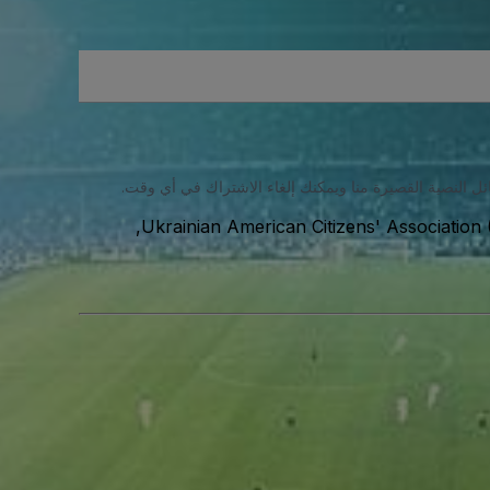
ئل النصية القصيرة منا ويمكنك إلغاء الاشتراك في أي وقت.
847 North Franklin Street, Philadelphia, Philadelphia, 19123,
Ukrainian American Citizens' Association 