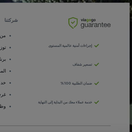
شركتنا
من 
إجراءات أمنية عالمية المستوى
توز
برن
تسعير شفاف
الم
خدم
ضمان الطلبية 100%
غرف
خدمة عملاء معك من البداية إلى النهاية
وظا