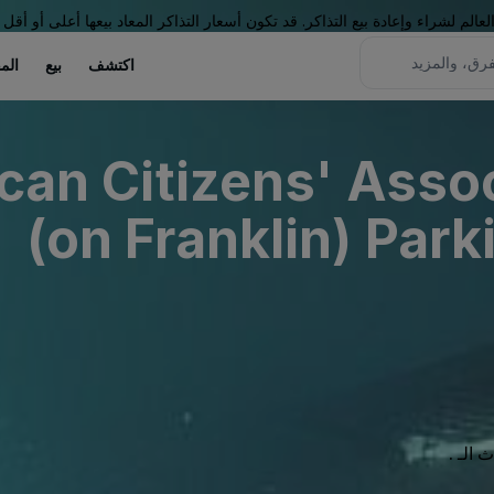
لم لشراء وإعادة بيع التذاكر. قد تكون أسعار التذاكر المعاد بيعها أعلى أو أقل 
اكتشف
بيع
الم
can Citizens' Assoc
on Franklin) Parki
الـ .