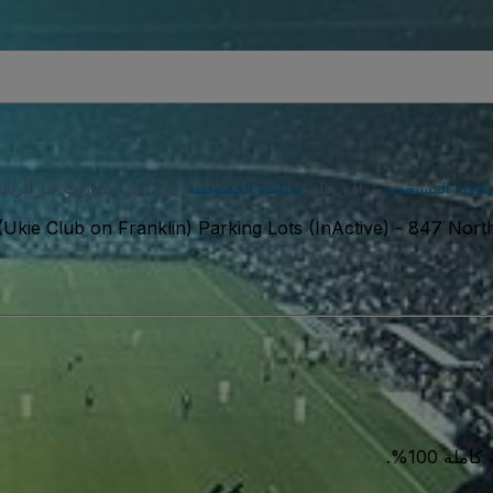
تفاقية المستخدم
وتوافق على
سياسة الخصوصية
. قد تتلقى إشعارات عبر الرسا
(Ukie Club on Franklin) Parking Lots (InActive)
-
ة 100%.