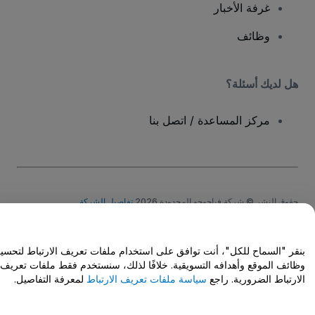
غرفة الأخبار
وظائف
هل لديك أسئلة؟
مركز المساعدة / اتصل بنا
حقوق النشر © شركة فياجوجو المحدودة 2026
تفاصيل الشركة
يشكل استخدامك لهذا الموقع قبولًا
للشروط والأحكام
و
سياسة الخصوصية
و
سياسة
ملفات تعريف الارتباط
و
سياسة خصوصية الجوال
Do Not Share My Personal Information/Your Privacy Choices
بنقر "السماح للكل"، أنت توافق على استخدام ملفات تعريف الارتباط لتحسين
وظائف الموقع وأهدافه التسويقية. خلافًا لذلك، سنستخدم فقط ملفات تعريف
الارتباط الضرورية. راجع
سياسة ملفات تعريف الارتباط
لمعرفة التفاصيل.