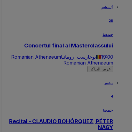
أغسطس
28
جمعة
Concertul final al Masterclassului
19:00
بوخارست, رومانيا
Romanian Athenaeum
Romanian Athenaeum
عرض التذاكر
سبتمبر
4
جمعة
Recital - CLAUDIO BOHÓRQUEZ, PÉTER
NAGY