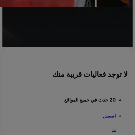
R
الج
m
لا توجد فعاليات قريبة منك
20 حدث في جميع المواقع
أغسطس
19