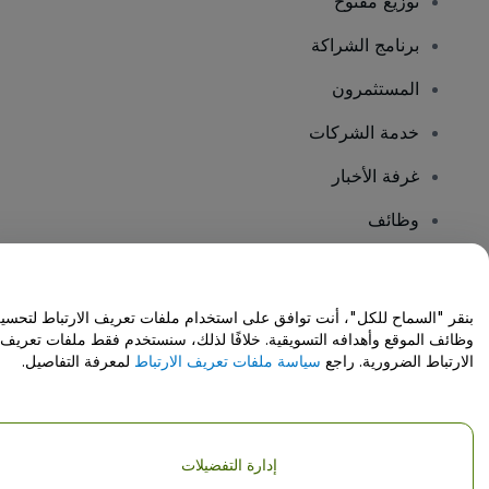
توزيع مفتوح
برنامج الشراكة
المستثمرون
خدمة الشركات
غرفة الأخبار
وظائف
هل لديك أسئلة؟
بنقر "السماح للكل"، أنت توافق على استخدام ملفات تعريف الارتباط لتحسي
وظائف الموقع وأهدافه التسويقية. خلافًا لذلك، سنستخدم فقط ملفات تعريف
مركز المساعدة / اتصل بنا
الارتباط الضرورية. راجع
سياسة ملفات تعريف الارتباط
لمعرفة التفاصيل.
إدارة التفضيلات
حقوق النشر © شركة فياجوجو المحدودة 2026
تفاصيل الشركة