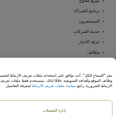
توزيع مفتوح
برنامج الشراكة
المستثمرون
خدمة الشركات
غرفة الأخبار
وظائف
هل لديك أسئلة؟
بنقر "السماح للكل"، أنت توافق على استخدام ملفات تعريف الارتباط لتحسي
وظائف الموقع وأهدافه التسويقية. خلافًا لذلك، سنستخدم فقط ملفات تعريف
مركز المساعدة / اتصل بنا
الارتباط الضرورية. راجع
سياسة ملفات تعريف الارتباط
لمعرفة التفاصيل.
إدارة التفضيلات
حقوق النشر © شركة فياجوجو المحدودة 2026
تفاصيل الشركة