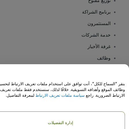
توزيع مفتوح
برنامج الشراكة
المستثمرون
خدمة الشركات
غرفة الأخبار
وظائف
هل لديك أسئلة؟
بنقر "السماح للكل"، أنت توافق على استخدام ملفات تعريف الارتباط لتحسي
وظائف الموقع وأهدافه التسويقية. خلافًا لذلك، سنستخدم فقط ملفات تعريف
مركز المساعدة / اتصل بنا
الارتباط الضرورية. راجع
سياسة ملفات تعريف الارتباط
لمعرفة التفاصيل.
إدارة التفضيلات
حقوق النشر © شركة فياجوجو المحدودة 2026
تفاصيل الشركة