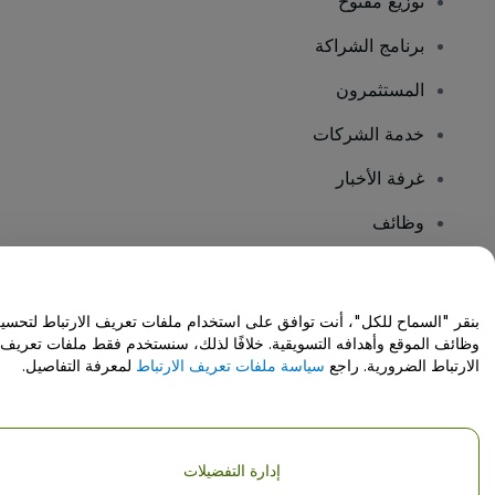
توزيع مفتوح
برنامج الشراكة
المستثمرون
خدمة الشركات
غرفة الأخبار
وظائف
هل لديك أسئلة؟
بنقر "السماح للكل"، أنت توافق على استخدام ملفات تعريف الارتباط لتحسي
وظائف الموقع وأهدافه التسويقية. خلافًا لذلك، سنستخدم فقط ملفات تعريف
مركز المساعدة / اتصل بنا
الارتباط الضرورية. راجع
سياسة ملفات تعريف الارتباط
لمعرفة التفاصيل.
إدارة التفضيلات
حقوق النشر © شركة فياجوجو المحدودة 2026
تفاصيل الشركة