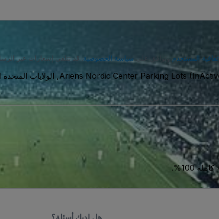
تفاقية المستخدم
وتوافق على
سياسة الخصوصية
. قد تتلقى إشعارات عبر الرسا
Ariens Nordic Center Parking Lots (InActiv
ة 100%.
هل لديك أسئلة؟