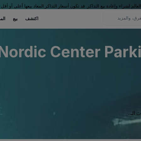
لم لشراء وإعادة بيع التذاكر. قد تكون أسعار التذاكر المعاد بيعها أعلى أو أقل 
اكتشف
بيع
الم
Nordic Center Parki
الـ .