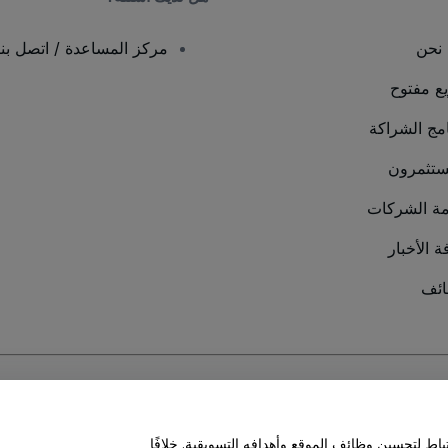
نحن
مركز المساعدة / اتصل بنا
يع مفتوح
امج الشراكة
ستثمرون
ة الشركات
ة الأخبار
ئف
سة ملفات تعريف الارتباط
و
سياسة خصوصية الجوال
ط لتحسين وظائف الموقع وأهدافه التسويقية. خلافًا