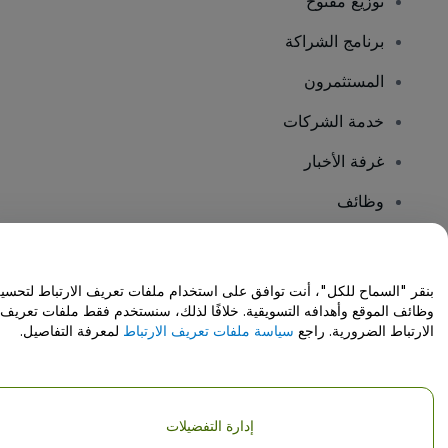
توزيع مفتوح
برنامج الشراكة
المستثمرون
خدمة الشركات
غرفة الأخبار
وظائف
هل لديك أسئلة؟
بنقر "السماح للكل"، أنت توافق على استخدام ملفات تعريف الارتباط لتحسي
وظائف الموقع وأهدافه التسويقية. خلافًا لذلك، سنستخدم فقط ملفات تعريف
مركز المساعدة / اتصل بنا
الارتباط الضرورية. راجع
سياسة ملفات تعريف الارتباط
لمعرفة التفاصيل.
إدارة التفضيلات
حقوق النشر © شركة فياجوجو المحدودة 2026
تفاصيل الشركة