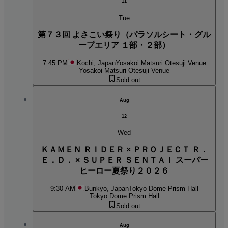
11
Tue
第７３回 よさこい祭り（パラソルシート・グル
ープエリア １部・２部）
7:45 PM
Kochi, Japan
Yosakoi Matsuri Otesuji Venue
Yosakoi Matsuri Otesuji Venue
Sold out
Aug
12
Wed
ＫＡＭＥＮ ＲＩＤＥＲ × ＰＲＯＪＥＣＴ Ｒ．
Ｅ．Ｄ． × ＳＵＰＥＲ ＳＥＮＴＡＩ スーパー
ヒーロー夏祭り２０２６
9:30 AM
Bunkyo, Japan
Tokyo Dome Prism Hall
Tokyo Dome Prism Hall
Sold out
Aug