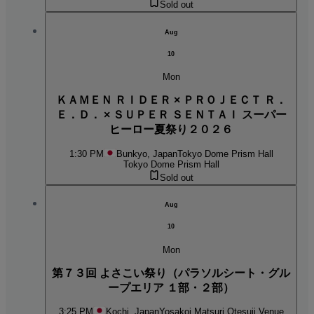
Sold out
Aug
10
Mon
ＫＡＭＥＮ ＲＩＤＥＲ × ＰＲＯＪＥＣＴ Ｒ．
Ｅ．Ｄ． × ＳＵＰＥＲ ＳＥＮＴＡＩ スーパー
ヒーロー夏祭り２０２６
1:30 PM
Bunkyo, Japan
Tokyo Dome Prism Hall
Tokyo Dome Prism Hall
Sold out
Aug
10
Mon
第７３回 よさこい祭り（パラソルシート・グル
ープエリア １部・２部）
3:25 PM
Kochi, Japan
Yosakoi Matsuri Otesuji Venue