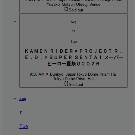
Yosakoi Matsuri Otesuji Venue
Sold out
Aug
11
Tue
ＫＡＭＥＮ ＲＩＤＥＲ × ＰＲＯＪＥＣＴ Ｒ．
Ｅ．Ｄ． × ＳＵＰＥＲ ＳＥＮＴＡＩ スーパー
ヒーロー夏祭り２０２６
9:30 AM
Bunkyo, Japan
Tokyo Dome Prism Hall
Tokyo Dome Prism Hall
Sold out
Aug
11
Tue