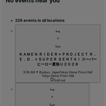
No events near you
226 events in all locations
Aug
9
Sun
ＫＡＭＥＮ ＲＩＤＥＲ × ＰＲＯＪＥＣＴ Ｒ．
Ｅ．Ｄ． × ＳＵＰＥＲ ＳＥＮＴＡＩ スーパー
ヒーロー夏祭り２０２６
9:30 AM
Bunkyo, Japan
Tokyo Dome Prism Hall
Tokyo Dome Prism Hall
Sold out
Aug
9
Sun