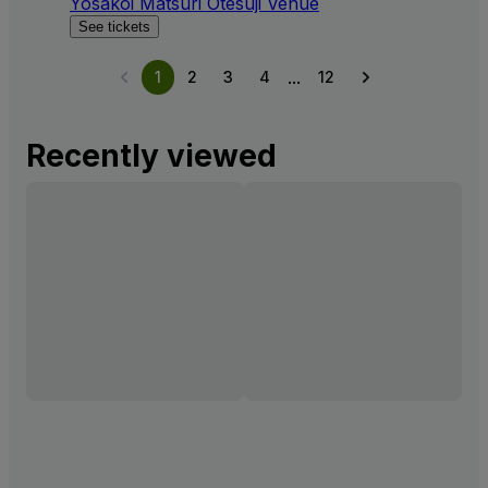
Yosakoi Matsuri Otesuji Venue
See tickets
...
1
2
3
4
12
Recently viewed