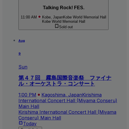
Talking Rock! FES.
11:00 AM
Kobe, Japan
Kobe World Memorial Hall
Kobe World Memorial Hall
Sold out
Aug
9
Sun
第４７回 霧島国際音楽祭 ファイナ
ル・オーケストラ・コンサート
1:00 PM
Kagoshima, Japan
Kirishima
International Concert Hall (Miyama Conseru)
Main Hall
Kirishima International Concert Hall (Miyama
Conseru) Main Hall
Today