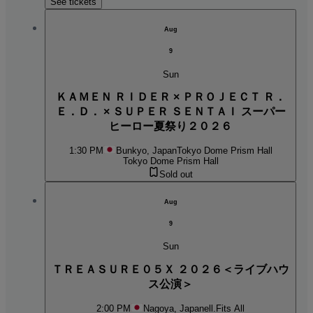
See tickets
Aug
9
Sun
ＫＡＭＥＮ ＲＩＤＥＲ × ＰＲＯＪＥＣＴ Ｒ．
Ｅ．Ｄ． × ＳＵＰＥＲ ＳＥＮＴＡＩ スーパー
ヒーロー夏祭り２０２６
1:30 PM
Bunkyo, Japan
Tokyo Dome Prism Hall
Tokyo Dome Prism Hall
Sold out
Aug
9
Sun
ＴＲＥＡＳＵＲＥ０５Ｘ ２０２６＜ライブハウ
ス公演＞
2:00 PM
Nagoya, Japan
ell.Fits All