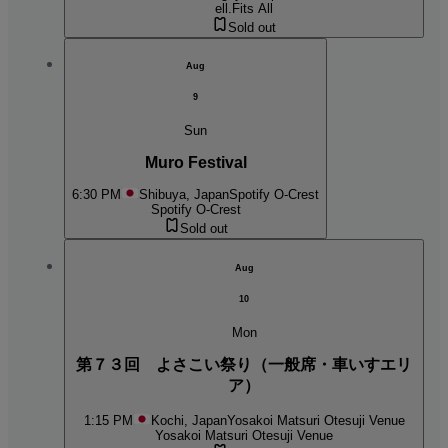
ell.Fits All
Sold out
Aug
9
Sun
Muro Festival
6:30 PM
Shibuya, Japan
Spotify O-Crest
Spotify O-Crest
Sold out
Aug
10
Mon
第７３回 よさこい祭り（一般席・車いすエリ
ア）
1:15 PM
Kochi, Japan
Yosakoi Matsuri Otesuji Venue
Yosakoi Matsuri Otesuji Venue