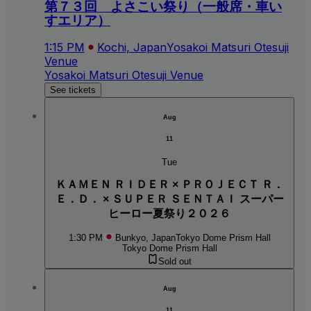
第７３回 よさこい祭り（一般席・車い
すエリア）
1:15 PM
Kochi, Japan
Yosakoi Matsuri Otesuji
Venue
Yosakoi Matsuri Otesuji Venue
See tickets
Aug
11
Tue
ＫＡＭＥＮ ＲＩＤＥＲ × ＰＲＯＪＥＣＴ Ｒ．
Ｅ．Ｄ． × ＳＵＰＥＲ ＳＥＮＴＡＩ スーパー
ヒーロー夏祭り２０２６
1:30 PM
Bunkyo, Japan
Tokyo Dome Prism Hall
Tokyo Dome Prism Hall
Sold out
Aug
11