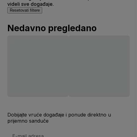
videli sve događaje.
Resetovati filtere
Nedavno pregledano
Dobijajte vruće događaje i ponude direktno u
prijemno sanduče
E-
mail