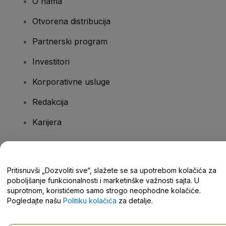
O nama
Otvorena distribucija
Partnerski program
Investitori
Korporativne usluge
Redakcija
Karijera
Imate pitanja?
Pritisnuvši „Dozvoliti sve“, slažete se sa upotrebom kolačića za
poboljšanje funkcionalnosti i marketinške važnosti sajta. U
Centar za pomoć / Kontaktirajte nas
suprotnom, koristićemo samo strogo neophodne kolačiće.
Pogledajte našu
Politiku kolačića
za detalje.