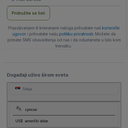
adresa
Pridružite se listi
Prijavljivanjem ili kreiranjem naloga prihvatate naš
korisnički
ugovor
i prihvatate našu
politiku privatnosti
. Možete da
primate SMS obaveštenja od nas i da odustanete u bilo kom
trenutku.
Događaji uživo širom sveta
Srbija
српски
US$
američki dolar