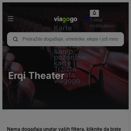
Karte za preprodaju mogu biti iznad nominalne vrednosti.
1 new
notification
Karte
-
Koncertne,
sportske
&amp;
pozorišne
karte |
Tržište
Erqi Theater
karata
viagogo
Nema događaja unutar vaših filtera, kliknite da biste