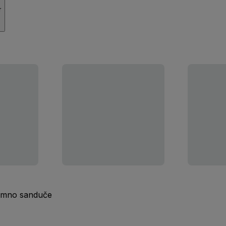
r
ijemno sanduče