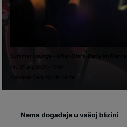
Summer Lounge - After-Work-Party im Merc
čet, 27 avg 2026 • 17:00
Mercedes-Benz Kundencenter
Nema događaja u vašoj blizini