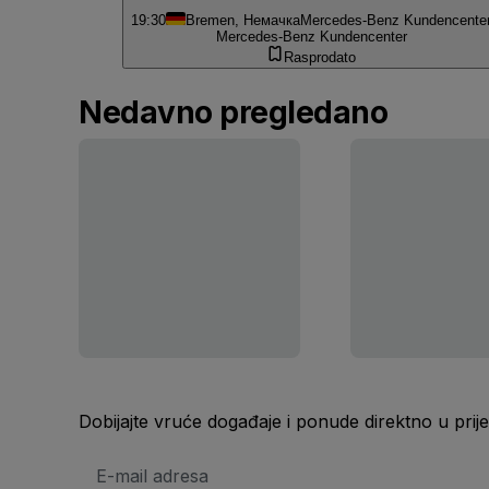
19:30
Bremen, Немачка
Mercedes-Benz Kundencente
Mercedes-Benz Kundencenter
Rasprodato
Nedavno pregledano
Dobijajte vruće događaje i ponude direktno u pr
E-
mail