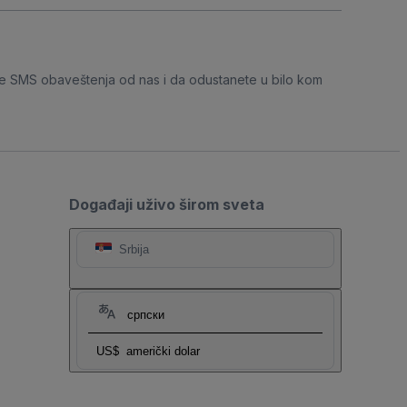
e SMS obaveštenja od nas i da odustanete u bilo kom
Događaji uživo širom sveta
Srbija
српски
US$
američki dolar