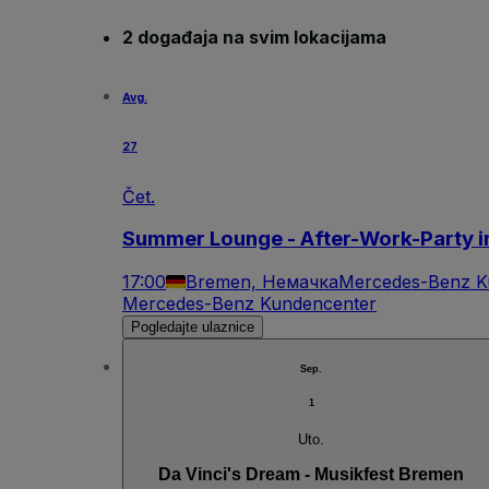
2 događaja na svim lokacijama
Avg.
27
Čet.
Summer Lounge - After-Work-Party 
17:00
Bremen, Немачка
Mercedes-Benz K
Mercedes-Benz Kundencenter
Pogledajte ulaznice
Sep.
1
Uto.
Da Vinci's Dream - Musikfest Bremen