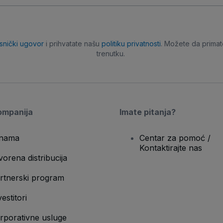
isnički ugovor
i prihvatate našu
politiku privatnosti
. Možete da primat
trenutku.
ompanija
Imate pitanja?
nama
Centar za pomoć /
Kontaktirajte nas
vorena distribucija
rtnerski program
vestitori
rporativne usluge