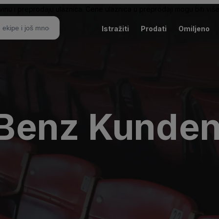
nu i preprodaju ulaznica. Cene ulaznica u preprodaji mogu biti više 
Istražiti
Prodati
Omiljeno
Benz Kunden