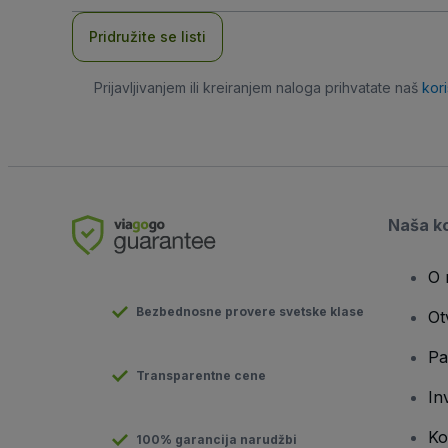
adresa
Pridružite se listi
Prijavljivanjem ili kreiranjem naloga prihvatate naš
kor
Naša k
O 
Bezbednosne provere svetske klase
Ot
Pa
Transparentne cene
In
Ko
100% garancija narudžbi