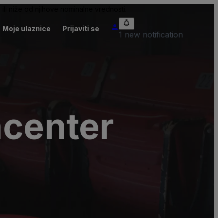
ili niže od njihove nominalne vrednosti.
Moje ulaznice
Prijaviti se
1 new notification
center