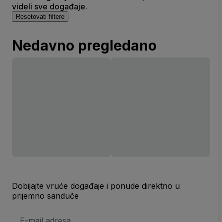
videli sve događaje.
Resetovati filtere
Nedavno pregledano
Dobijajte vruće događaje i ponude direktno u
prijemno sanduče
E-
mail