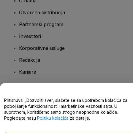
O nama
Otvorena distribucija
Partnerski program
Investitori
Korporativne usluge
Redakcija
Karijera
Imate pitanja?
Pritisnuvši „Dozvoliti sve“, slažete se sa upotrebom kolačića za
poboljšanje funkcionalnosti i marketinške važnosti sajta. U
Centar za pomoć / Kontaktirajte nas
suprotnom, koristićemo samo strogo neophodne kolačiće.
Pogledajte našu
Politiku kolačića
za detalje.