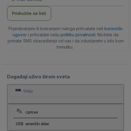
adresa
Pridružite se listi
Prijavljivanjem ili kreiranjem naloga prihvatate naš
korisnički
ugovor
i prihvatate našu
politiku privatnosti
. Možete da
primate SMS obaveštenja od nas i da odustanete u bilo kom
trenutku.
Događaji uživo širom sveta
Srbija
српски
US$
američki dolar