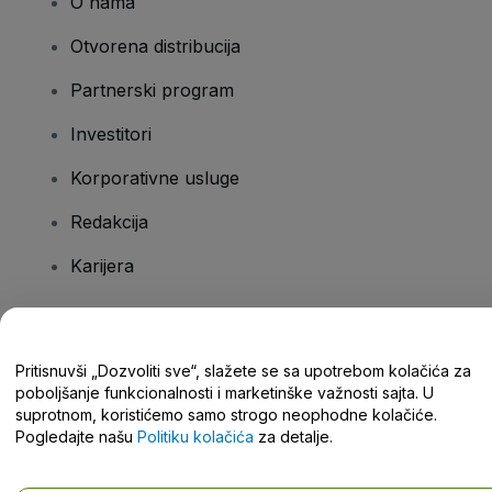
O nama
Otvorena distribucija
Partnerski program
Investitori
Korporativne usluge
Redakcija
Karijera
Imate pitanja?
Pritisnuvši „Dozvoliti sve“, slažete se sa upotrebom kolačića za
poboljšanje funkcionalnosti i marketinške važnosti sajta. U
Centar za pomoć / Kontaktirajte nas
suprotnom, koristićemo samo strogo neophodne kolačiće.
Pogledajte našu
Politiku kolačića
za detalje.