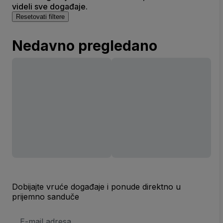
videli sve događaje.
Resetovati filtere
Nedavno pregledano
Dobijajte vruće događaje i ponude direktno u
prijemno sanduče
E-
mail