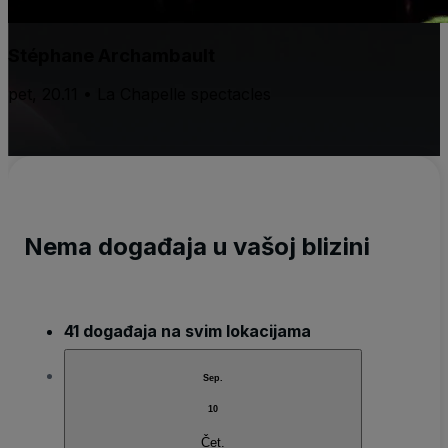
Stéphane Archambault
pet, 20.11 • La Chapelle spectacles
Nema događaja u vašoj blizini
41 događaja na svim lokacijama
Sep.
10
Čet.