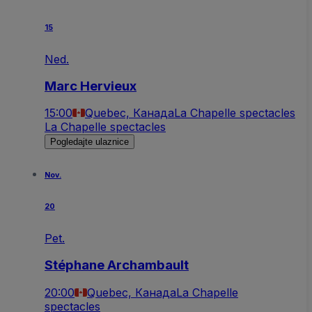
15
Ned.
Marc Hervieux
15:00
Quebec, Канада
La Chapelle spectacles
La Chapelle spectacles
Pogledajte ulaznice
Nov.
20
Pet.
Stéphane Archambault
20:00
Quebec, Канада
La Chapelle
spectacles