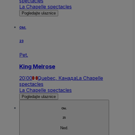
spectacles
La Chapelle spectacles
Pogledajte ulaznice
Okt.
23
Pet.
King Melrose
20:00
Quebec, Канада
La Chapelle
spectacles
La Chapelle spectacles
Pogledajte ulaznice
Okt.
25
Ned.