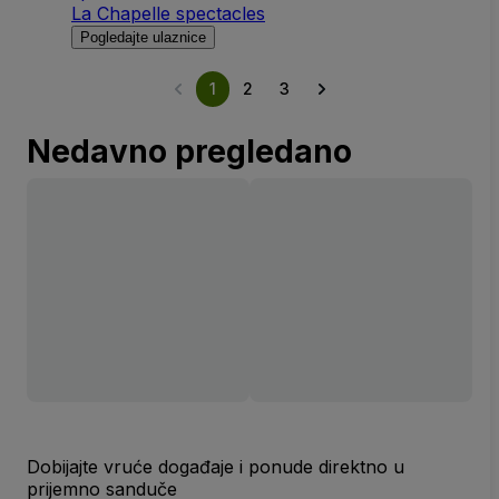
La Chapelle spectacles
Pogledajte ulaznice
1
2
3
Nedavno pregledano
Dobijajte vruće događaje i ponude direktno u
prijemno sanduče