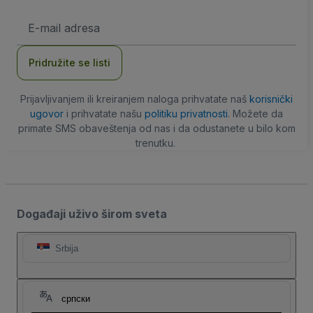
E-
mail
adresa
Pridružite se listi
Prijavljivanjem ili kreiranjem naloga prihvatate naš
korisnički
ugovor
i prihvatate našu
politiku privatnosti
. Možete da
primate SMS obaveštenja od nas i da odustanete u bilo kom
trenutku.
Događaji uživo širom sveta
Srbija
српски