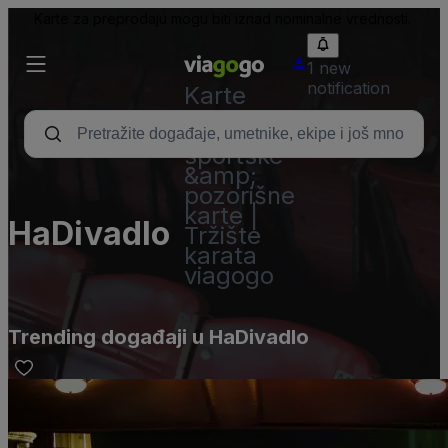
Karte za preprodaju mogu biti iznad nominalne vrednosti.
1 new
notification
Karte
-
Koncertne,
sportske
&amp;
pozorišne
karte |
HaDivadlo
Tržište
karata
viagogo
Trending događaji u HaDivadlo