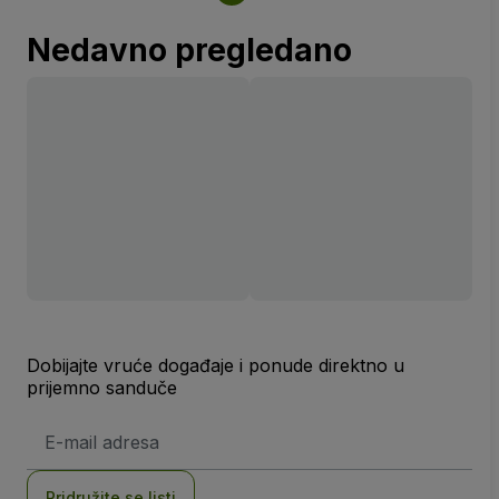
Nedavno pregledano
Dobijajte vruće događaje i ponude direktno u
prijemno sanduče
E-
mail
adresa
Pridružite se listi