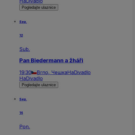
HaDivadlo
Pogledajte ulaznice
Sep.
12
Sub.
Pan Biedermann a žháři
19:30
Brno, Чешка
HaDivadlo
HaDivadlo
Pogledajte ulaznice
Sep.
14
Pon.