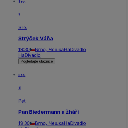
Sep.
9
Sre.
Strýček Váňa
19:30
Brno, Чешка
HaDivadlo
HaDivadlo
Pogledajte ulaznice
Sep.
11
Pet.
Pan Biedermann a žháři
19:30
Brno, Чешка
HaDivadlo