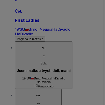
8
Čet.
First Ladies
19:30
Brno, Чешка
HaDivadlo
HaDivadlo
Pogledajte ulaznice
Okt.
10
Sub.
Jsem matkou tvých dětí, mami
19:30
Brno, Чешка
HaDivadlo
HaDivadlo
Rasprodato
Okt.
11