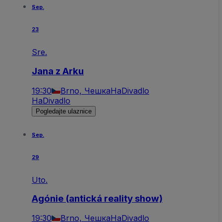
Sep.
23
Sre.
Jana z Arku
19:30
Brno, Чешка
HaDivadlo
HaDivadlo
Pogledajte ulaznice
Sep.
29
Uto.
Agónie (antická reality show)
19:30
Brno, Чешка
HaDivadlo