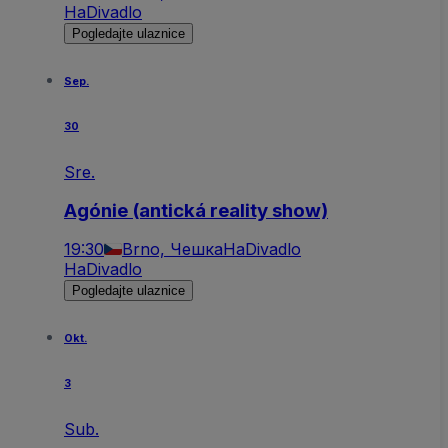
HaDivadlo
Pogledajte ulaznice
Sep.
30
Sre.
Agónie (antická reality show)
19:30
Brno, Чешка
HaDivadlo
HaDivadlo
Pogledajte ulaznice
Okt.
3
Sub.