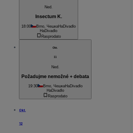
Ned.
Insectum K.
18:00
Brno, Чешка
HaDivadlo
HaDivadlo
Rasprodato
Okt.
11
Ned.
Požadujme nemožné + debata
19:30
Brno, Чешка
HaDivadlo
HaDivadlo
Rasprodato
Okt.
12