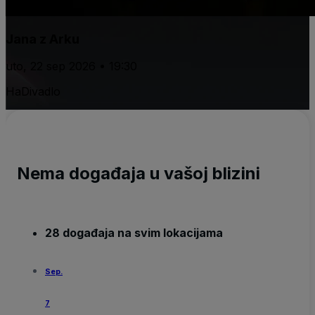
Jana z Arku
uto, 22 sep 2026 • 19:30
HaDivadlo
Nema događaja u vašoj blizini
28 događaja na svim lokacijama
Sep.
7