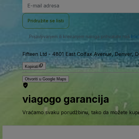
E-
mail
adresa
Pridružite se listi
Prijavljivanjem ili kreiranjem naloga prihvatate naš
kor
Fifteen Ltd
-
4801 East Colfax Avenue, Denver, 
Kopirati
Otvoriti u Google Maps
viagogo garancija
Vraćamo svaku porudžbinu, tako da možete kupiti