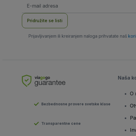
E-
mail
adresa
Pridružite se listi
Prijavljivanjem ili kreiranjem naloga prihvatate naš
kor
Naša k
O 
Bezbednosne provere svetske klase
Ot
Pa
Transparentne cene
In