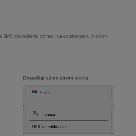
e SMS obaveštenja od nas i da odustanete u bilo kom
Događaji uživo širom sveta
Srbija
српски
US$
američki dolar