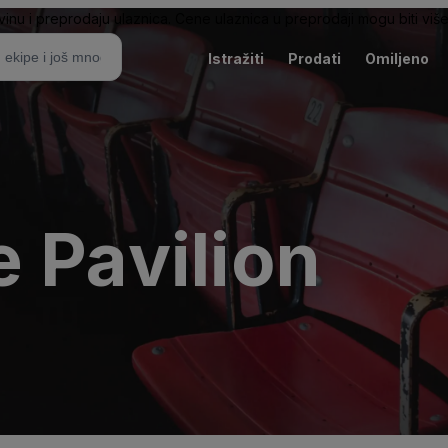
nu i preprodaju ulaznica. Cene ulaznica u preprodaji mogu biti više 
Istražiti
Prodati
Omiljeno
 Pavilion