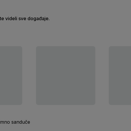
ste videli sve događaje.
ijemno sanduče