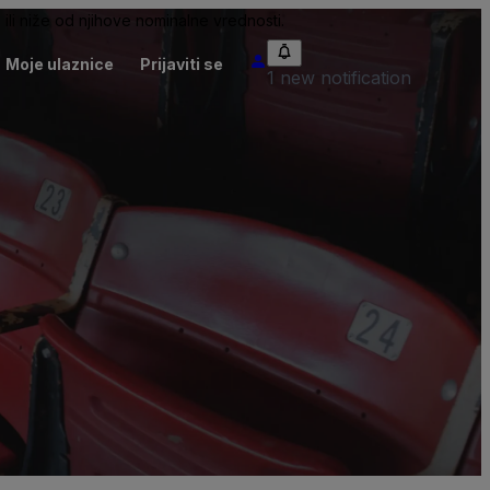
ili niže od njihove nominalne vrednosti.
Moje ulaznice
Prijaviti se
1 new notification