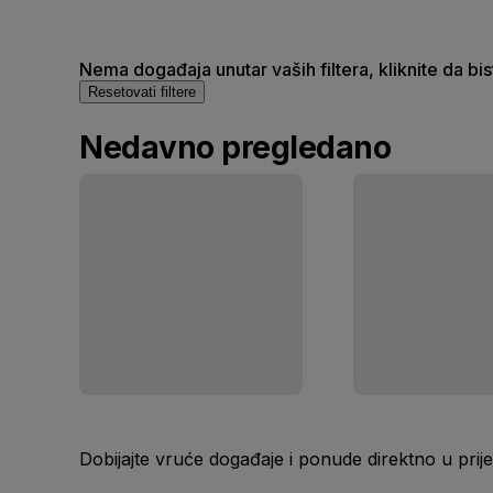
Nema događaja unutar vaših filtera, kliknite da bi
Resetovati filtere
Nedavno pregledano
Dobijajte vruće događaje i ponude direktno u pr