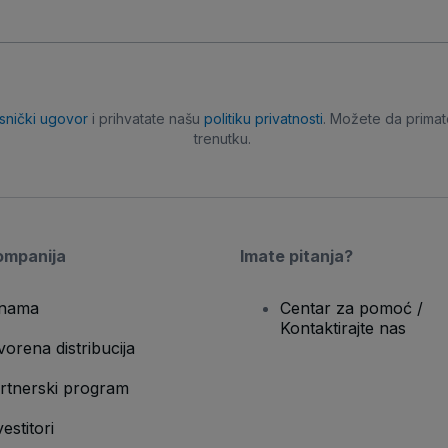
isnički ugovor
i prihvatate našu
politiku privatnosti
. Možete da primat
trenutku.
ompanija
Imate pitanja?
nama
Centar za pomoć /
Kontaktirajte nas
vorena distribucija
rtnerski program
vestitori