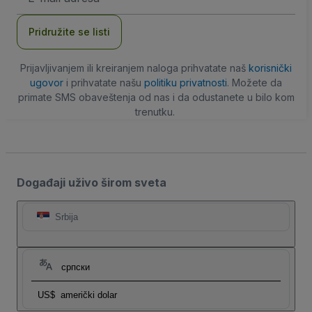
adresa
Pridružite se listi
Prijavljivanjem ili kreiranjem naloga prihvatate naš
korisnički
ugovor
i prihvatate našu
politiku privatnosti
. Možete da
primate SMS obaveštenja od nas i da odustanete u bilo kom
trenutku.
Događaji uživo širom sveta
Srbija
српски
US$
američki dolar