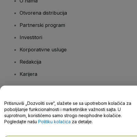
O nama
Otvorena distribucija
Partnerski program
Investitori
Korporativne usluge
Redakcija
Karijera
Imate pitanja?
Pritisnuvši „Dozvoliti sve“, slažete se sa upotrebom kolačića za
poboljšanje funkcionalnosti i marketinške važnosti sajta. U
Centar za pomoć / Kontaktirajte nas
suprotnom, koristićemo samo strogo neophodne kolačiće.
Pogledajte našu
Politiku kolačića
za detalje.