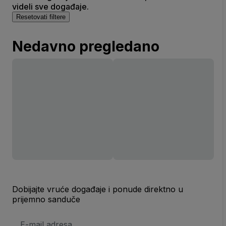
videli sve događaje.
Resetovati filtere
Nedavno pregledano
Dobijajte vruće događaje i ponude direktno u
prijemno sanduče
E-
mail