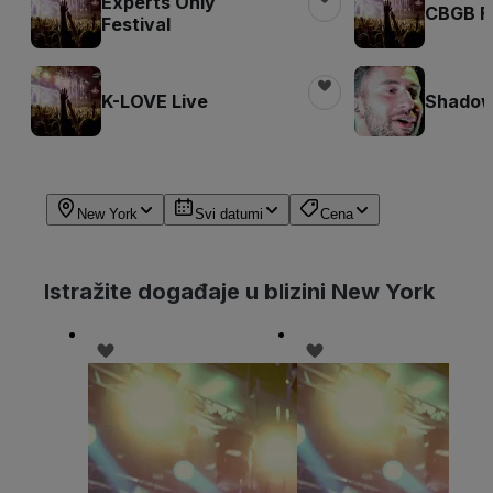
Experts Only
CBGB Fe
Festival
K-LOVE Live
Shadow 
New York
Svi datumi
Cena
Istražite događaje u blizini New York