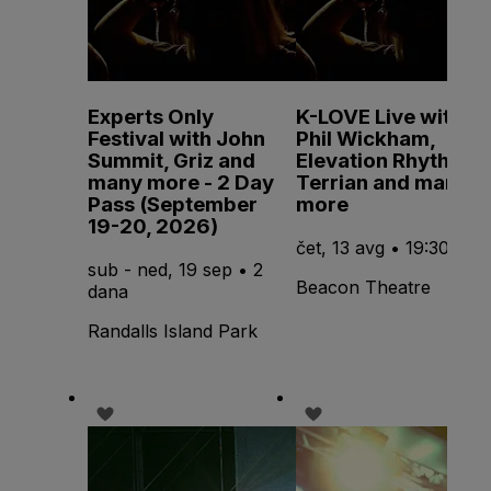
Experts Only
K-LOVE Live with
Festival with John
Phil Wickham,
Summit, Griz and
Elevation Rhythm,
many more - 2 Day
Terrian and many
Pass (September
more
19-20, 2026)
čet, 13 avg • 19:30
sub - ned, 19 sep • 2
Beacon Theatre
dana
Randalls Island Park