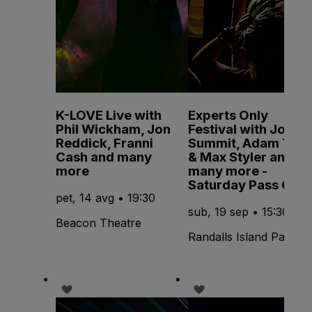
K-LOVE Live with
Experts Only
Phil Wickham, Jon
Festival with John
Reddick, Franni
Summit, Adam Ten
Cash and many
& Max Styler and
more
many more -
Saturday Pass Only
pet, 14 avg • 19:30
sub, 19 sep • 15:30
Beacon Theatre
Randalls Island Park