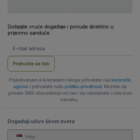
Dobijajte vruće događaje i ponude direktno u
prijemno sanduče
E-
mail
adresa
Pridružite se listi
Prijavljivanjem ili kreiranjem naloga prihvatate naš
korisnički
ugovor
i prihvatate našu
politiku privatnosti
. Možete da
primate SMS obaveštenja od nas i da odustanete u bilo kom
trenutku.
Događaji uživo širom sveta
Srbija