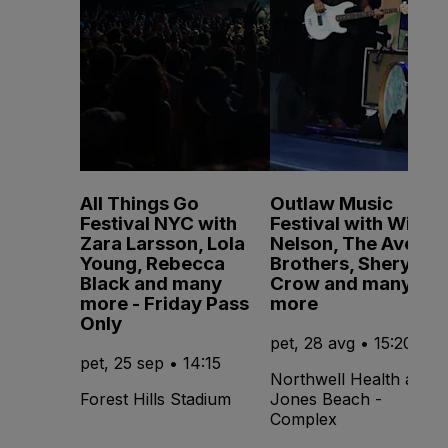
All Things Go
Outlaw Music
Festival NYC with
Festival with Willie
Zara Larsson, Lola
Nelson, The Avett
Young, Rebecca
Brothers, Sheryl
Black and many
Crow and many
more - Friday Pass
more
Only
pet, 28 avg • 15:20
pet, 25 sep • 14:15
Northwell Health at
Forest Hills Stadium
Jones Beach -
Complex