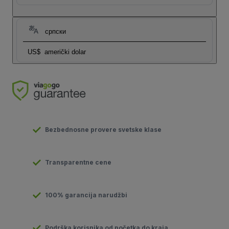
српски
US$
američki dolar
Bezbednosne provere svetske klase
Transparentne cene
100% garancija narudžbi
Podrška korisnika od početka do kraja