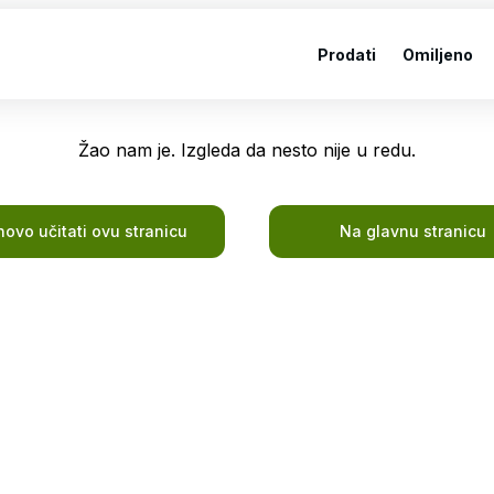
Prodati
Omiljeno
Žao nam je. Izgleda da nesto nije u redu.
ovo učitati ovu stranicu
Na glavnu stranicu