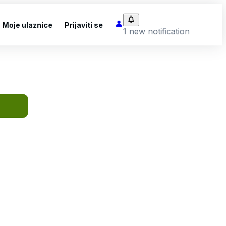
Moje ulaznice
Prijaviti se
1 new notification