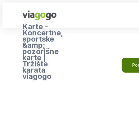
Karte -
Koncertne,
sportske
&amp;
pozorišne
karte |
Tržište
Pon
karata
viagogo