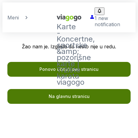
Meni
1 new
notification
Karte
-
Koncertne,
sportske
Žao nam je. Izgleda da nesto nije u redu.
&amp;
pozorišne
karte |
Tržište
Ponovo učitati ovu stranicu
karata
viagogo
Na glavnu stranicu