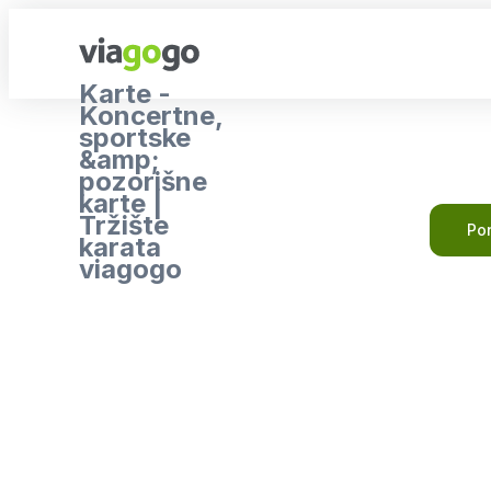
Karte -
Koncertne,
sportske
&amp;
pozorišne
karte |
Tržište
Pon
karata
viagogo