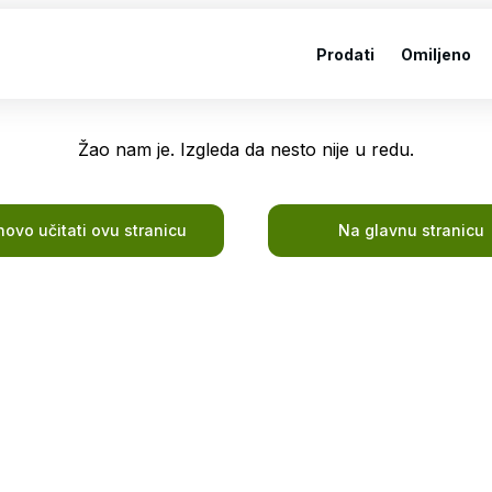
Prodati
Omiljeno
Žao nam je. Izgleda da nesto nije u redu.
ovo učitati ovu stranicu
Na glavnu stranicu