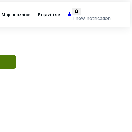
Moje ulaznice
Prijaviti se
1 new notification