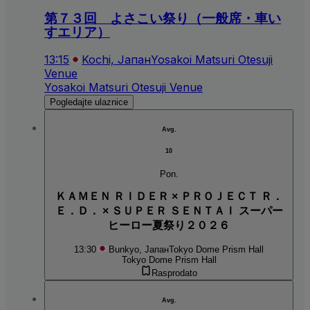
第７３回 よさこい祭り（一般席・車い
すエリア）
13:15
Kochi, Јапан
Yosakoi Matsuri Otesuji
Venue
Yosakoi Matsuri Otesuji Venue
Pogledajte ulaznice
Avg.
10
Pon.
ＫＡＭＥＮ ＲＩＤＥＲ × ＰＲＯＪＥＣＴ Ｒ．
Ｅ．Ｄ． × ＳＵＰＥＲ ＳＥＮＴＡＩ スーパー
ヒーロー夏祭り２０２６
13:30
Bunkyo, Јапан
Tokyo Dome Prism Hall
Tokyo Dome Prism Hall
Rasprodato
Avg.