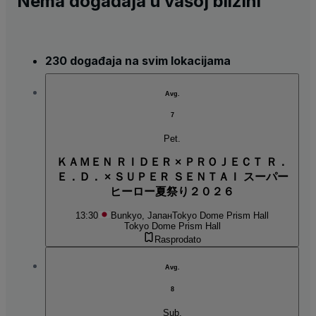
Nema događaja u vašoj blizini
230 događaja na svim lokacijama
Avg.
7
Pet.
ＫＡＭＥＮ ＲＩＤＥＲ × ＰＲＯＪＥＣＴ Ｒ．
Ｅ．Ｄ． × ＳＵＰＥＲ ＳＥＮＴＡＩ スーパー
ヒーロー夏祭り２０２６
13:30
Bunkyo, Јапан
Tokyo Dome Prism Hall
Tokyo Dome Prism Hall
Rasprodato
Avg.
8
Sub.