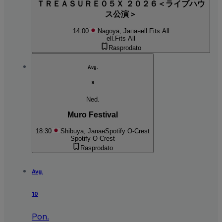
ＴＲＥＡＳＵＲＥ０５Ｘ ２０２６＜ライブハウ
ス公演＞
14:00
Nagoya, Јапан
ell.Fits All
ell.Fits All
Rasprodato
Avg.
9
Ned.
Muro Festival
18:30
Shibuya, Јапан
Spotify O-Crest
Spotify O-Crest
Rasprodato
Avg.
10
Pon.