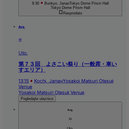
9:30
Bunkyo, Јапан
Tokyo Dome Prism Hall
Tokyo Dome Prism Hall
Rasprodato
Avg.
11
Uto.
第７３回 よさこい祭り（一般席・車い
すエリア）
13:15
Kochi, Јапан
Yosakoi Matsuri Otesuji
Venue
Yosakoi Matsuri Otesuji Venue
Pogledajte ulaznice
Avg.
11
Uto.