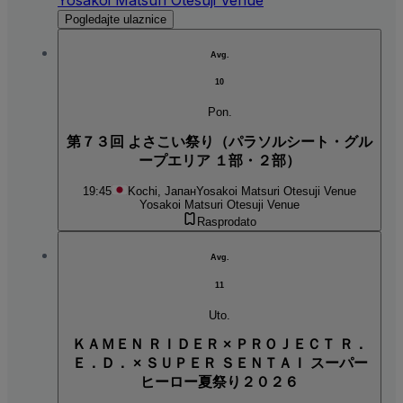
Pogledajte ulaznice
Avg.
10
Pon.
第７３回 よさこい祭り（パラソルシート・グル
ープエリア １部・２部）
19:45
Kochi, Јапан
Yosakoi Matsuri Otesuji Venue
Yosakoi Matsuri Otesuji Venue
Rasprodato
Avg.
11
Uto.
ＫＡＭＥＮ ＲＩＤＥＲ × ＰＲＯＪＥＣＴ Ｒ．
Ｅ．Ｄ． × ＳＵＰＥＲ ＳＥＮＴＡＩ スーパー
ヒーロー夏祭り２０２６