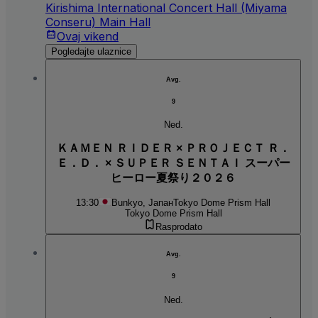
Kirishima International Concert Hall (Miyama
Conseru) Main Hall
Ovaj vikend
Pogledajte ulaznice
Avg.
9
Ned.
ＫＡＭＥＮ ＲＩＤＥＲ × ＰＲＯＪＥＣＴ Ｒ．
Ｅ．Ｄ． × ＳＵＰＥＲ ＳＥＮＴＡＩ スーパー
ヒーロー夏祭り２０２６
13:30
Bunkyo, Јапан
Tokyo Dome Prism Hall
Tokyo Dome Prism Hall
Rasprodato
Avg.
9
Ned.