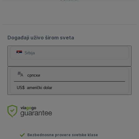
Događaji uživo širom sveta
Srbija
српски
US$
američki dolar
Bezbednosne provere svetske klase