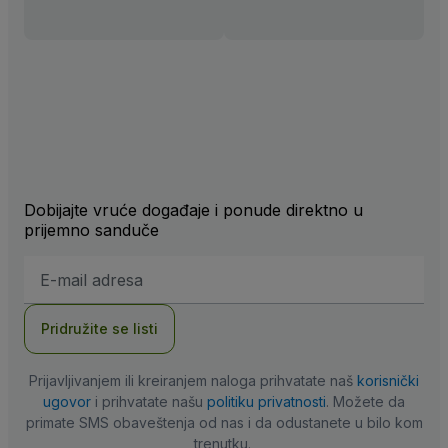
Dobijajte vruće događaje i ponude direktno u
prijemno sanduče
E-
mail
adresa
Pridružite se listi
Prijavljivanjem ili kreiranjem naloga prihvatate naš
korisnički
ugovor
i prihvatate našu
politiku privatnosti
. Možete da
primate SMS obaveštenja od nas i da odustanete u bilo kom
trenutku.