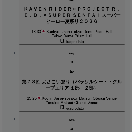
ＫＡＭＥＮ ＲＩＤＥＲ × ＰＲＯＪＥＣＴ Ｒ．
Ｅ．Ｄ． × ＳＵＰＥＲ ＳＥＮＴＡＩ スーパー
ヒーロー夏祭り２０２６
13:30
Bunkyo, Јапан
Tokyo Dome Prism Hall
Tokyo Dome Prism Hall
Rasprodato
Avg.
11
Uto.
第７３回 よさこい祭り（パラソルシート・グル
ープエリア １部・２部）
15:25
Kochi, Јапан
Yosakoi Matsuri Otesuji Venue
Yosakoi Matsuri Otesuji Venue
Rasprodato
Avg.
11