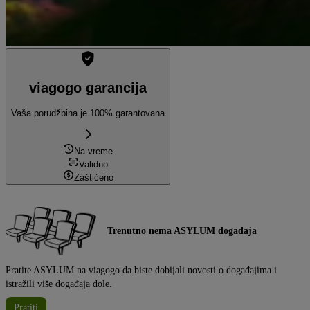
viagogo garancija
Vaša porudžbina je 100% garantovana
Na vreme
Validno
Zaštićeno
Trenutno nema ASYLUM događaja
Pratite ASYLUM na viagogo da biste dobijali novosti o događajima i
istražili više događaja dole.
Pratiti