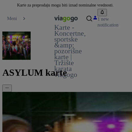
Karte za preprodaju mogu biti iznad nominalne vrednosti.
Meni
1 new
notification
Karte -
Koncertne,
sportske
&amp;
pozorišne
karte |
Tržište
karata
ASYLUM karte
viagogo