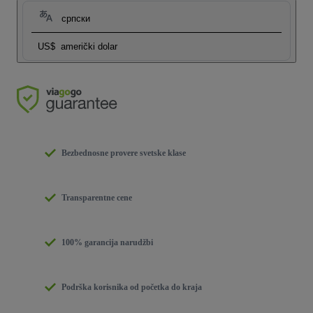
српски
US$
američki dolar
Bezbednosne provere svetske klase
Transparentne cene
100% garancija narudžbi
Podrška korisnika od početka do kraja