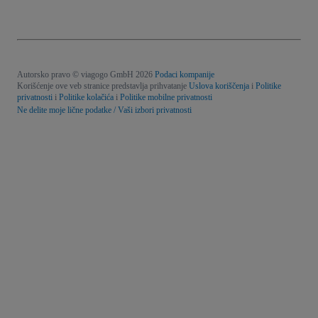
Autorsko pravo © viagogo GmbH 2026
Podaci kompanije
Korišćenje ove veb stranice predstavlja prihvatanje
Uslova koriščenja
i
Politike
privatnosti
i
Politike kolačića
i
Politike mobilne privatnosti
Ne delite moje lične podatke / Vaši izbori privatnosti