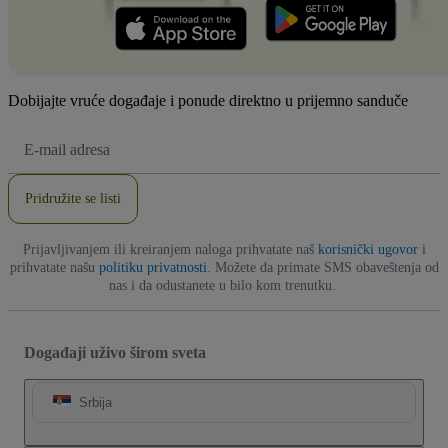
Dobijajte vruće događaje i ponude direktno u prijemno sanduče
E-
mail
adresa
Pridružite se listi
Prijavljivanjem ili kreiranjem naloga prihvatate naš
korisnički ugovor
i
prihvatate našu
politiku privatnosti
. Možete da primate SMS obaveštenja od
nas i da odustanete u bilo kom trenutku.
Događaji uživo širom sveta
Srbija