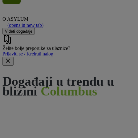
O
ASYLUM
(opens in new tab)
Videti događaje
Želite bolje preporuke za ulaznice?
Prijaviti se / Kreirati nalog
Događaji u trendu u
blizini
Columbus