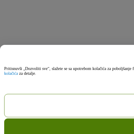
Pritisnuvši „Dozvoliti sve“, slažete se sa upotrebom kolačića za poboljšanj
kolačića
za detalje.