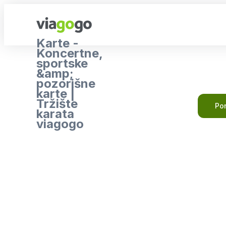
Karte -
Koncertne,
sportske
&amp;
pozorišne
karte |
Tržište
Pon
karata
viagogo