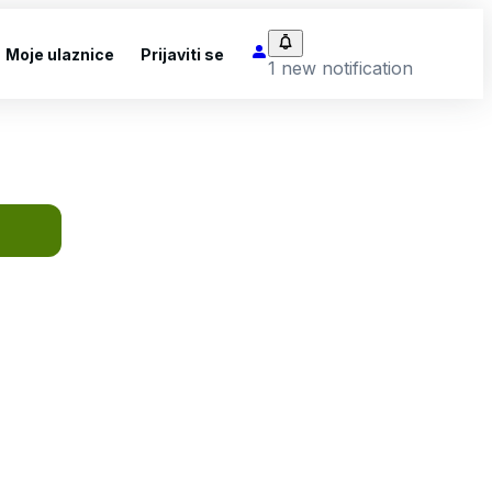
Moje ulaznice
Prijaviti se
1 new notification