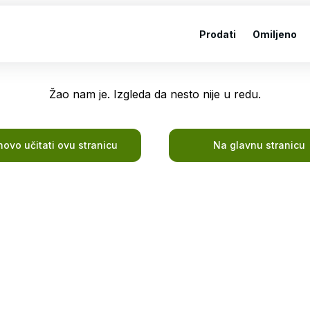
Prodati
Omiljeno
Žao nam je. Izgleda da nesto nije u redu.
ovo učitati ovu stranicu
Na glavnu stranicu