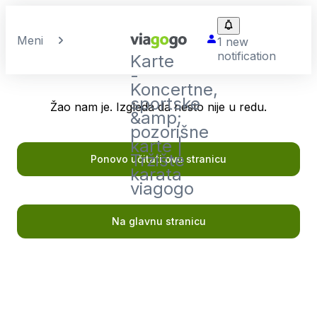
Meni
1 new
notification
Karte
-
Koncertne,
sportske
Žao nam je. Izgleda da nesto nije u redu.
&amp;
pozorišne
karte |
Tržište
Ponovo učitati ovu stranicu
karata
viagogo
Na glavnu stranicu