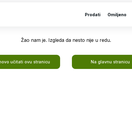
Prodati
Omiljeno
Žao nam je. Izgleda da nesto nije u redu.
ovo učitati ovu stranicu
Na glavnu stranicu