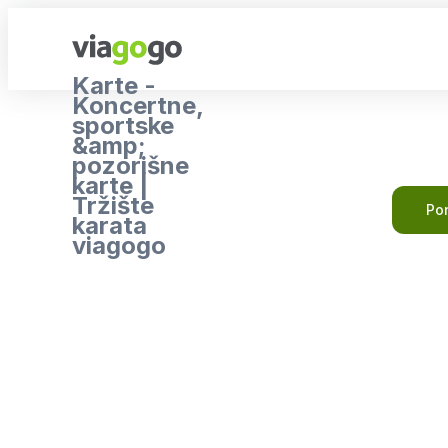
Karte -
Koncertne,
sportske
&amp;
pozorišne
karte |
Tržište
Pon
karata
viagogo