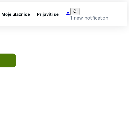
Moje ulaznice
Prijaviti se
1 new notification