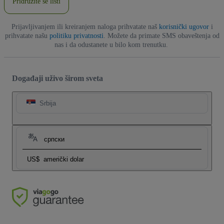
Pridružite se listi
Prijavljivanjem ili kreiranjem naloga prihvatate naš
korisnički ugovor
i
prihvatate našu
politiku privatnosti
. Možete da primate SMS obaveštenja od
nas i da odustanete u bilo kom trenutku.
Događaji uživo širom sveta
Srbija
српски
US$
američki dolar