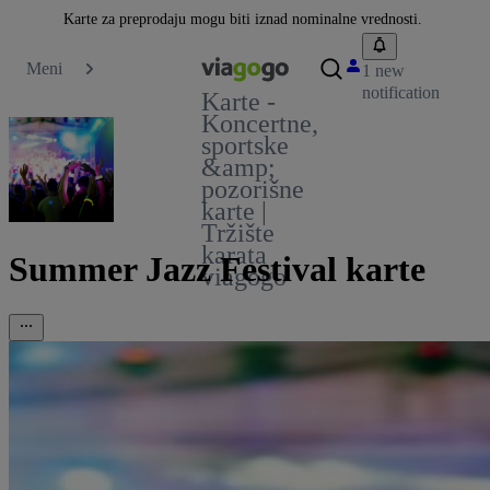
Karte za preprodaju mogu biti iznad nominalne vrednosti.
Meni
1 new
notification
Karte -
Koncertne,
sportske
&amp;
pozorišne
karte |
Tržište
karata
Summer Jazz Festival karte
viagogo