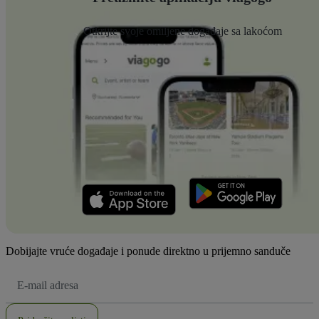
Otkrijte svoje omiljene događaje sa lakoćom
Dobijajte vruće događaje i ponude direktno u prijemno sanduče
E-
mail
adresa