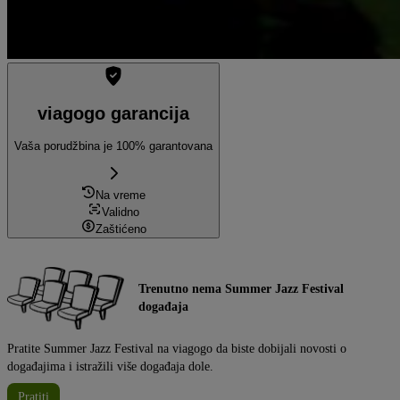
viagogo garancija
Vaša porudžbina je 100% garantovana
Na vreme
Validno
Zaštićeno
Trenutno nema Summer Jazz Festival
događaja
Pratite Summer Jazz Festival na viagogo da biste dobijali novosti o
događajima i istražili više događaja dole.
Pratiti