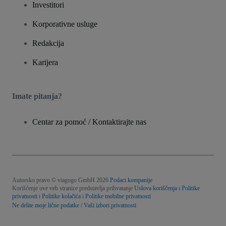
Investitori
Korporativne usluge
Redakcija
Karijera
Imate pitanja?
Centar za pomoć / Kontaktirajte nas
Autorsko pravo © viagogo GmbH 2026
Podaci kompanije
Korišćenje ove veb stranice predstavlja prihvatanje
Uslova koriščenja
i
Politike
privatnosti
i
Politike kolačića
i
Politike mobilne privatnosti
Ne delite moje lične podatke / Vaši izbori privatnosti