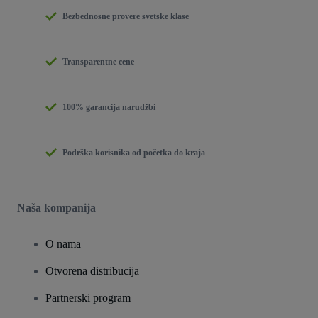
Bezbednosne provere svetske klase
Transparentne cene
100% garancija narudžbi
Podrška korisnika od početka do kraja
Naša kompanija
O nama
Otvorena distribucija
Partnerski program