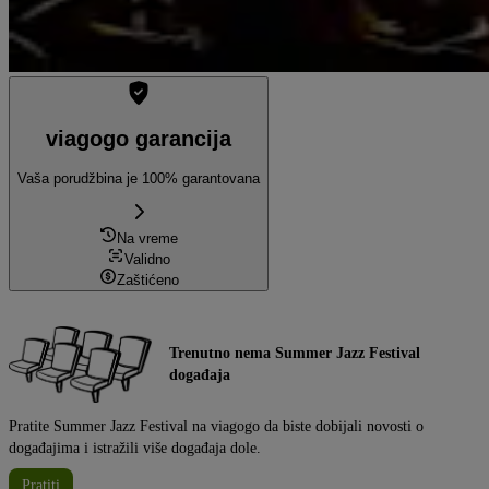
viagogo garancija
Vaša porudžbina je 100% garantovana
Na vreme
Validno
Zaštićeno
Trenutno nema Summer Jazz Festival
događaja
Pratite Summer Jazz Festival na viagogo da biste dobijali novosti o
događajima i istražili više događaja dole.
Pratiti