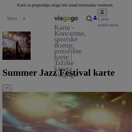
Karte za preprodaju mogu biti iznad nominalne vrednosti.
Meni
1 new
notification
Karte -
Koncertne,
sportske
&amp;
pozorišne
karte |
Tržište
karata
Summer Jazz Festival karte
viagogo