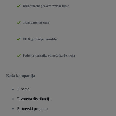
Bezbednosne provere svetske klase
Transparentne cene
100% garancija narudžbi
Podrška korisnika od početka do kraja
Naša kompanija
O nama
Otvorena distribucija
Partnerski program