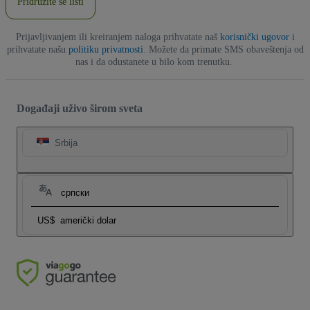
Pridružite se listi
Prijavljivanjem ili kreiranjem naloga prihvatate naš
korisnički ugovor
i
prihvatate našu
politiku privatnosti
. Možete da primate SMS obaveštenja od
nas i da odustanete u bilo kom trenutku.
Događaji uživo širom sveta
Srbija
српски
US$
američki dolar