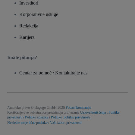
Investitori
Korporativne usluge
Redakcija
Karijera
Imate pitanja?
Centar za pomoć / Kontaktirajte nas
Autorsko pravo © viagogo GmbH 2026
Podaci kompanije
Korišćenje ove veb stranice predstavlja prihvatanje
Uslova koriščenja
i
Politike
privatnosti
i
Politike kolačića
i
Politike mobilne privatnosti
Ne delite moje lične podatke / Vaši izbori privatnosti