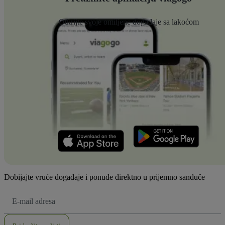
Otkrijte svoje omiljene događaje sa lakoćom
Dobijajte vruće događaje i ponude direktno u prijemno sanduče
E-
mail
adresa