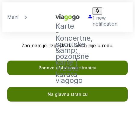
Meni
1 new
notification
Karte
-
Koncertne,
sportske
Žao nam je. Izgleda da nesto nije u redu.
&amp;
pozorišne
karte |
Tržište
Ponovo učitati ovu stranicu
karata
viagogo
Na glavnu stranicu