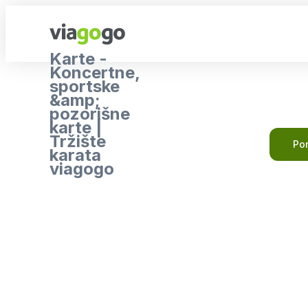
Karte -
Koncertne,
sportske
&amp;
pozorišne
karte |
Tržište
Pon
karata
viagogo