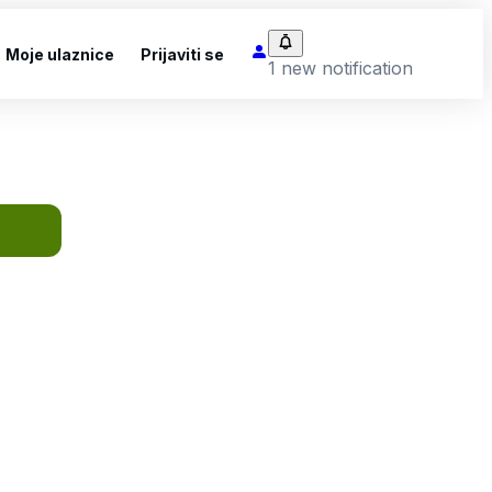
Moje ulaznice
Prijaviti se
1 new notification