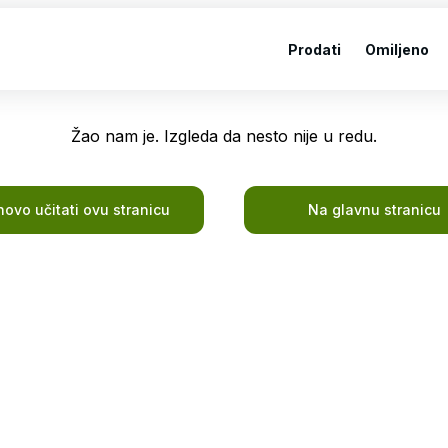
Prodati
Omiljeno
Žao nam je. Izgleda da nesto nije u redu.
ovo učitati ovu stranicu
Na glavnu stranicu