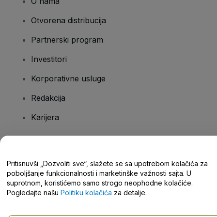
O nama
Otvorena distribucija
Partnerski program
Investitori
Korporativne usluge
Redakcija
Karijera
Imate pitanja?
Pritisnuvši „Dozvoliti sve“, slažete se sa upotrebom kolačića za
poboljšanje funkcionalnosti i marketinške važnosti sajta. U
Centar za pomoć / Kontaktirajte nas
suprotnom, koristićemo samo strogo neophodne kolačiće.
Pogledajte našu
Politiku kolačića
za detalje.