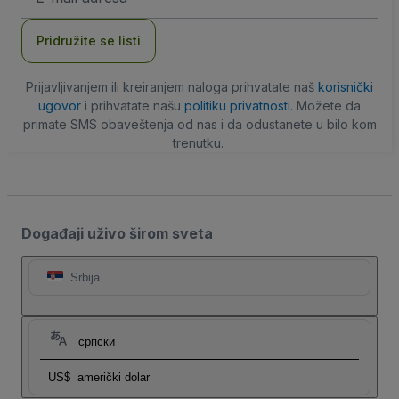
adresa
Pridružite se listi
Prijavljivanjem ili kreiranjem naloga prihvatate naš
korisnički
ugovor
i prihvatate našu
politiku privatnosti
. Možete da
primate SMS obaveštenja od nas i da odustanete u bilo kom
trenutku.
Događaji uživo širom sveta
Srbija
српски
US$
američki dolar