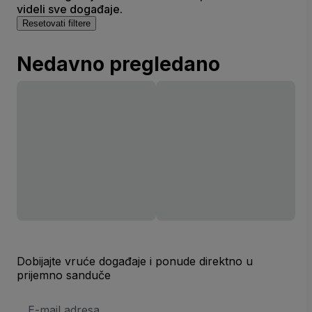
videli sve događaje.
Resetovati filtere
Nedavno pregledano
Dobijajte vruće događaje i ponude direktno u
prijemno sanduče
E-
mail