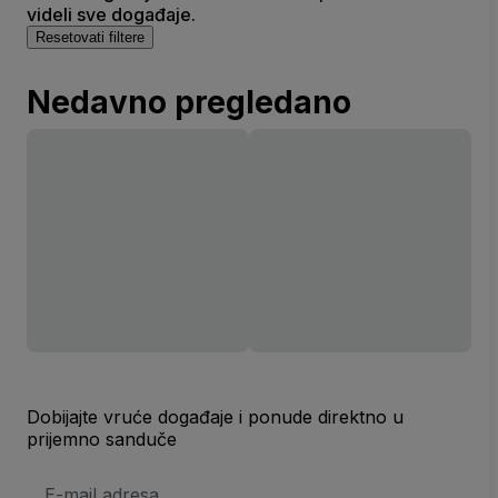
videli sve događaje.
Resetovati filtere
Nedavno pregledano
Dobijajte vruće događaje i ponude direktno u
prijemno sanduče
E-
mail