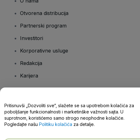
O nama
Otvorena distribucija
Partnerski program
Investitori
Korporativne usluge
Redakcija
Karijera
Imate pitanja?
Pritisnuvši „Dozvoliti sve“, slažete se sa upotrebom kolačića za
poboljšanje funkcionalnosti i marketinške važnosti sajta. U
Centar za pomoć / Kontaktirajte nas
suprotnom, koristićemo samo strogo neophodne kolačiće.
Pogledajte našu
Politiku kolačića
za detalje.