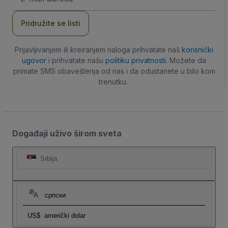
adresa
Pridružite se listi
Prijavljivanjem ili kreiranjem naloga prihvatate naš
korisnički
ugovor
i prihvatate našu
politiku privatnosti
. Možete da
primate SMS obaveštenja od nas i da odustanete u bilo kom
trenutku.
Događaji uživo širom sveta
Srbija
српски
US$
američki dolar