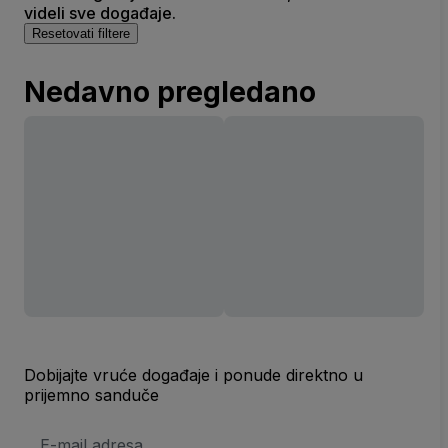
videli sve događaje.
Resetovati filtere
Nedavno pregledano
Dobijajte vruće događaje i ponude direktno u
prijemno sanduče
E-
mail