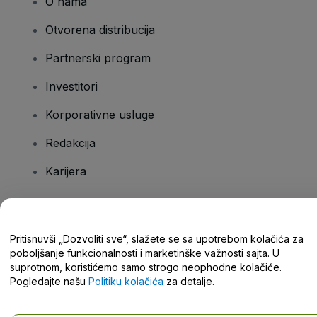
O nama
Otvorena distribucija
Partnerski program
Investitori
Korporativne usluge
Redakcija
Karijera
Imate pitanja?
Pritisnuvši „Dozvoliti sve“, slažete se sa upotrebom kolačića za
poboljšanje funkcionalnosti i marketinške važnosti sajta. U
Centar za pomoć / Kontaktirajte nas
suprotnom, koristićemo samo strogo neophodne kolačiće.
Pogledajte našu
Politiku kolačića
za detalje.