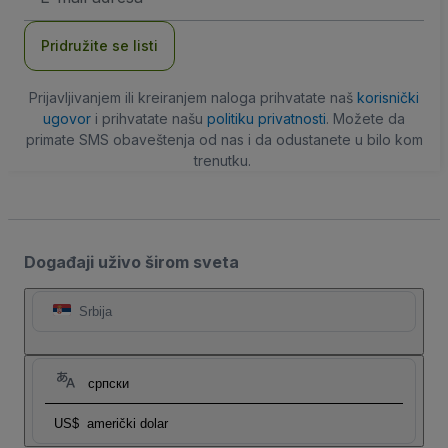
adresa
Pridružite se listi
Prijavljivanjem ili kreiranjem naloga prihvatate naš
korisnički
ugovor
i prihvatate našu
politiku privatnosti
. Možete da
primate SMS obaveštenja od nas i da odustanete u bilo kom
trenutku.
Događaji uživo širom sveta
Srbija
српски
US$
američki dolar