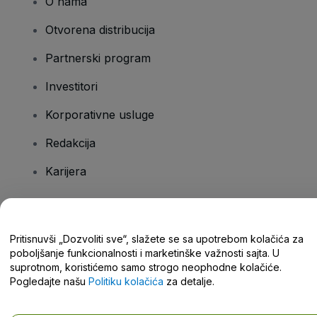
O nama
Otvorena distribucija
Partnerski program
Investitori
Korporativne usluge
Redakcija
Karijera
Imate pitanja?
Pritisnuvši „Dozvoliti sve“, slažete se sa upotrebom kolačića za
poboljšanje funkcionalnosti i marketinške važnosti sajta. U
Centar za pomoć / Kontaktirajte nas
suprotnom, koristićemo samo strogo neophodne kolačiće.
Pogledajte našu
Politiku kolačića
za detalje.