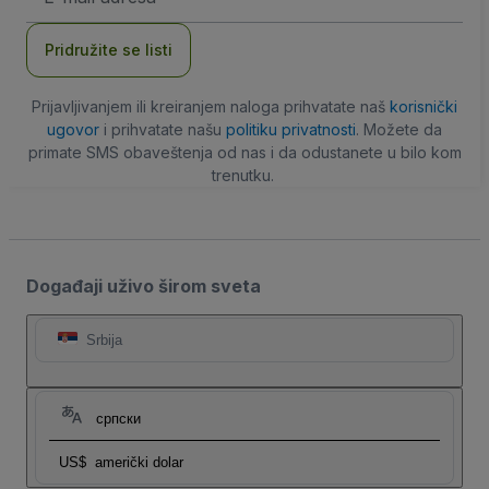
adresa
Pridružite se listi
Prijavljivanjem ili kreiranjem naloga prihvatate naš
korisnički
ugovor
i prihvatate našu
politiku privatnosti
. Možete da
primate SMS obaveštenja od nas i da odustanete u bilo kom
trenutku.
Događaji uživo širom sveta
Srbija
српски
US$
američki dolar