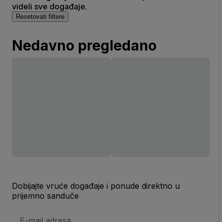
videli sve događaje.
Resetovati filtere
Nedavno pregledano
Dobijajte vruće događaje i ponude direktno u
prijemno sanduče
E-
mail