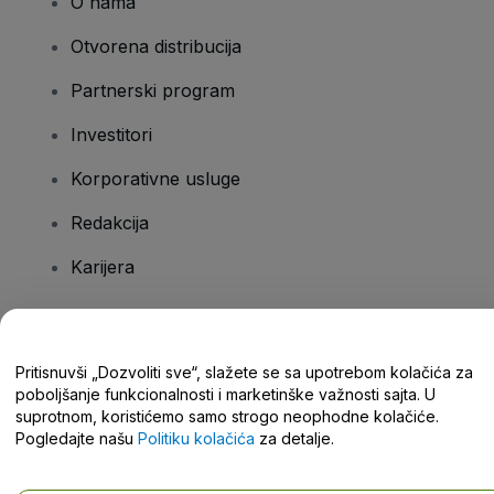
O nama
Otvorena distribucija
Partnerski program
Investitori
Korporativne usluge
Redakcija
Karijera
Imate pitanja?
Pritisnuvši „Dozvoliti sve“, slažete se sa upotrebom kolačića za
poboljšanje funkcionalnosti i marketinške važnosti sajta. U
Centar za pomoć / Kontaktirajte nas
suprotnom, koristićemo samo strogo neophodne kolačiće.
Pogledajte našu
Politiku kolačića
za detalje.