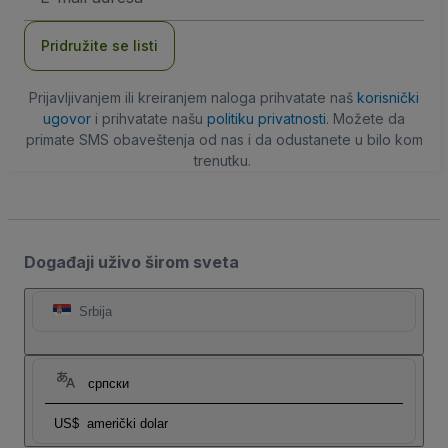
adresa
Pridružite se listi
Prijavljivanjem ili kreiranjem naloga prihvatate naš
korisnički
ugovor
i prihvatate našu
politiku privatnosti
. Možete da
primate SMS obaveštenja od nas i da odustanete u bilo kom
trenutku.
Događaji uživo širom sveta
Srbija
српски
US$
američki dolar