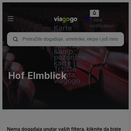
Karte za preprodaju mogu biti iznad nominalne vrednosti.
1 new
notification
Karte
-
Koncertne,
sportske
&amp;
pozorišne
karte |
Tržište
Hof Elmblick
karata
viagogo
Nema događaja unutar vaših filtera, kliknite da biste