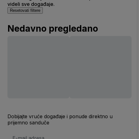
videli sve događaje.
Resetovati filtere
Nedavno pregledano
Dobijajte vruće događaje i ponude direktno u
prijemno sanduče
E-
mail