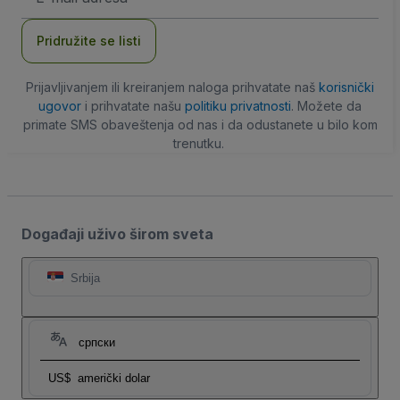
adresa
Pridružite se listi
Prijavljivanjem ili kreiranjem naloga prihvatate naš
korisnički
ugovor
i prihvatate našu
politiku privatnosti
. Možete da
primate SMS obaveštenja od nas i da odustanete u bilo kom
trenutku.
Događaji uživo širom sveta
Srbija
српски
US$
američki dolar