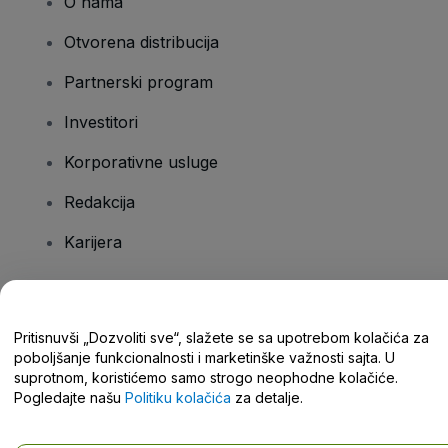
O nama
Otvorena distribucija
Partnerski program
Investitori
Korporativne usluge
Redakcija
Karijera
Imate pitanja?
Pritisnuvši „Dozvoliti sve“, slažete se sa upotrebom kolačića za
poboljšanje funkcionalnosti i marketinške važnosti sajta. U
Centar za pomoć / Kontaktirajte nas
suprotnom, koristićemo samo strogo neophodne kolačiće.
Pogledajte našu
Politiku kolačića
za detalje.