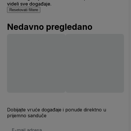
videli sve događaje.
Resetovati filtere
Nedavno pregledano
Dobijajte vruće događaje i ponude direktno u
prijemno sanduče
E-
mail