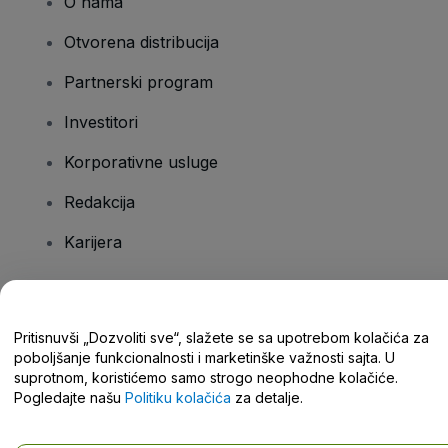
O nama
Otvorena distribucija
Partnerski program
Investitori
Korporativne usluge
Redakcija
Karijera
Imate pitanja?
Pritisnuvši „Dozvoliti sve“, slažete se sa upotrebom kolačića za
poboljšanje funkcionalnosti i marketinške važnosti sajta. U
Centar za pomoć / Kontaktirajte nas
suprotnom, koristićemo samo strogo neophodne kolačiće.
Pogledajte našu
Politiku kolačića
za detalje.