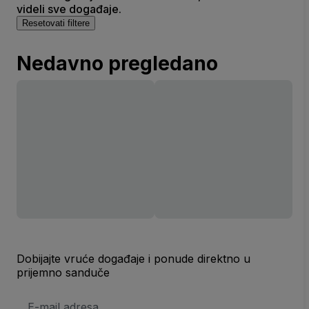
videli sve događaje.
Resetovati filtere
Nedavno pregledano
Dobijajte vruće događaje i ponude direktno u
prijemno sanduče
E-
mail