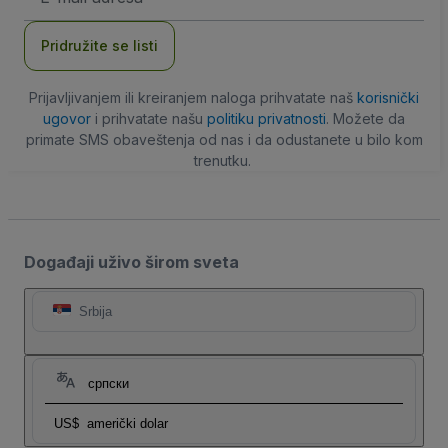
adresa
Pridružite se listi
Prijavljivanjem ili kreiranjem naloga prihvatate naš
korisnički
ugovor
i prihvatate našu
politiku privatnosti
. Možete da
primate SMS obaveštenja od nas i da odustanete u bilo kom
trenutku.
Događaji uživo širom sveta
Srbija
српски
US$
američki dolar