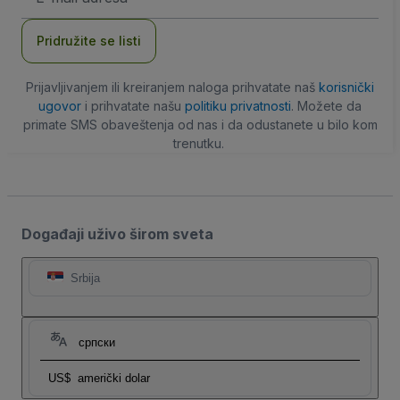
adresa
Pridružite se listi
Prijavljivanjem ili kreiranjem naloga prihvatate naš
korisnički
ugovor
i prihvatate našu
politiku privatnosti
. Možete da
primate SMS obaveštenja od nas i da odustanete u bilo kom
trenutku.
Događaji uživo širom sveta
Srbija
српски
US$
američki dolar