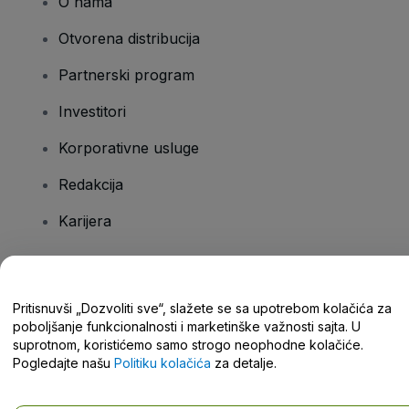
O nama
Otvorena distribucija
Partnerski program
Investitori
Korporativne usluge
Redakcija
Karijera
Imate pitanja?
Pritisnuvši „Dozvoliti sve“, slažete se sa upotrebom kolačića za
poboljšanje funkcionalnosti i marketinške važnosti sajta. U
Centar za pomoć / Kontaktirajte nas
suprotnom, koristićemo samo strogo neophodne kolačiće.
Pogledajte našu
Politiku kolačića
za detalje.