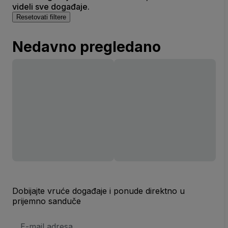
videli sve događaje.
Resetovati filtere
Nedavno pregledano
Dobijajte vruće događaje i ponude direktno u
prijemno sanduče
E-
mail